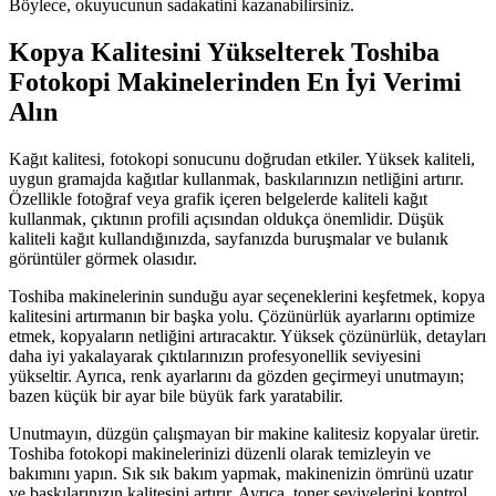
Böylece, okuyucunun sadakatini kazanabilirsiniz.
Kopya Kalitesini Yükselterek Toshiba
Fotokopi Makinelerinden En İyi Verimi
Alın
Kağıt kalitesi, fotokopi sonucunu doğrudan etkiler. Yüksek kaliteli,
uygun gramajda kağıtlar kullanmak, baskılarınızın netliğini artırır.
Özellikle fotoğraf veya grafik içeren belgelerde kaliteli kağıt
kullanmak, çıktının profili açısından oldukça önemlidir. Düşük
kaliteli kağıt kullandığınızda, sayfanızda buruşmalar ve bulanık
görüntüler görmek olasıdır.
Toshiba makinelerinin sunduğu ayar seçeneklerini keşfetmek, kopya
kalitesini artırmanın bir başka yolu. Çözünürlük ayarlarını optimize
etmek, kopyaların netliğini artıracaktır. Yüksek çözünürlük, detayları
daha iyi yakalayarak çıktılarınızın profesyonellik seviyesini
yükseltir. Ayrıca, renk ayarlarını da gözden geçirmeyi unutmayın;
bazen küçük bir ayar bile büyük fark yaratabilir.
Unutmayın, düzgün çalışmayan bir makine kalitesiz kopyalar üretir.
Toshiba fotokopi makinelerinizi düzenli olarak temizleyin ve
bakımını yapın. Sık sık bakım yapmak, makinenizin ömrünü uzatır
ve baskılarınızın kalitesini artırır. Ayrıca, toner seviyelerini kontrol