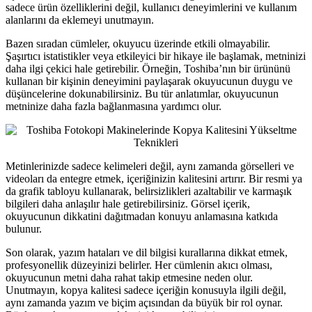
sadece ürün özelliklerini değil, kullanıcı deneyimlerini ve kullanım
alanlarını da eklemeyi unutmayın.
Bazen sıradan cümleler, okuyucu üzerinde etkili olmayabilir.
Şaşırtıcı istatistikler veya etkileyici bir hikaye ile başlamak, metninizi
daha ilgi çekici hale getirebilir. Örneğin, Toshiba’nın bir ürününü
kullanan bir kişinin deneyimini paylaşarak okuyucunun duygu ve
düşüncelerine dokunabilirsiniz. Bu tür anlatımlar, okuyucunun
metninize daha fazla bağlanmasına yardımcı olur.
Metinlerinizde sadece kelimeleri değil, aynı zamanda görselleri ve
videoları da entegre etmek, içeriğinizin kalitesini artırır. Bir resmi ya
da grafik tabloyu kullanarak, belirsizlikleri azaltabilir ve karmaşık
bilgileri daha anlaşılır hale getirebilirsiniz. Görsel içerik,
okuyucunun dikkatini dağıtmadan konuyu anlamasına katkıda
bulunur.
Son olarak, yazım hataları ve dil bilgisi kurallarına dikkat etmek,
profesyonellik düzeyinizi belirler. Her cümlenin akıcı olması,
okuyucunun metni daha rahat takip etmesine neden olur.
Unutmayın, kopya kalitesi sadece içeriğin konusuyla ilgili değil,
aynı zamanda yazım ve biçim açısından da büyük bir rol oynar.