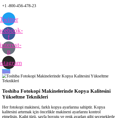
+1 -800-456-478-23
Twitter
acebook-
f
interest-
p
nstagram
Bilgi
Toshiba Fotokopi Makinelerinde Kopya Kalitesini
Yükseltme Teknikleri
Her fotokopi makinesi, farklı kopya ayarlarına sahiptir. Kopya
kalitesini artırmak için öncelikle makineni ayarlarını kontrol
etmelisin. Kağıt türü, sayfa boyutu ve renk ayarları gibi seçeneklerle