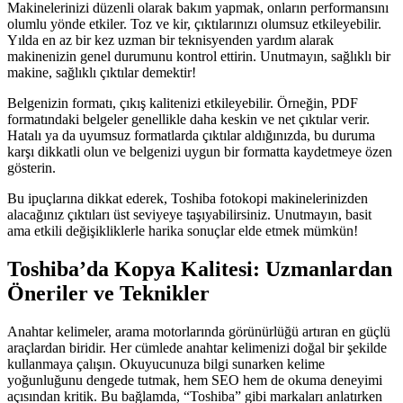
Makinelerinizi düzenli olarak bakım yapmak, onların performansını
olumlu yönde etkiler. Toz ve kir, çıktılarınızı olumsuz etkileyebilir.
Yılda en az bir kez uzman bir teknisyenden yardım alarak
makinenizin genel durumunu kontrol ettirin. Unutmayın, sağlıklı bir
makine, sağlıklı çıktılar demektir!
Belgenizin formatı, çıkış kalitenizi etkileyebilir. Örneğin, PDF
formatındaki belgeler genellikle daha keskin ve net çıktılar verir.
Hatalı ya da uyumsuz formatlarda çıktılar aldığınızda, bu duruma
karşı dikkatli olun ve belgenizi uygun bir formatta kaydetmeye özen
gösterin.
Bu ipuçlarına dikkat ederek, Toshiba fotokopi makinelerinizden
alacağınız çıktıları üst seviyeye taşıyabilirsiniz. Unutmayın, basit
ama etkili değişikliklerle harika sonuçlar elde etmek mümkün!
Toshiba’da Kopya Kalitesi: Uzmanlardan
Öneriler ve Teknikler
Anahtar kelimeler, arama motorlarında görünürlüğü artıran en güçlü
araçlardan biridir. Her cümlede anahtar kelimenizi doğal bir şekilde
kullanmaya çalışın. Okuyucunuza bilgi sunarken kelime
yoğunluğunu dengede tutmak, hem SEO hem de okuma deneyimi
açısından kritik. Bu bağlamda, “Toshiba” gibi markaları anlatırken