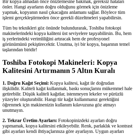
Bir kopya almadan önce önizlemesine bakmak, gereksiz hataları
önler. Hangi ayarların doğru olduğunu görmek için önizleme
yapmak, kopyanın nasıl çıkacağını anlamanı sağlar. Böylece tüm
işlemi gerçekleştirmeden önce gerekli düzeltmeleri yapabilirsin.
Tüm bu teknikleri göz önünde bulundurarak, Toshiba fotokopi
makinelerindeki kopya kaliteni üst seviyelere taşıyabilirsin. Bu, hem
iş yerlerindeki verimliliğini artıracak hem de profesyonel
görünümünü pekiştirecektir. Unutma, iyi bir kopya, başarının temel
taşlarından biridir!
Toshiba Fotokopi Makineleri: Kopya
Kalitesini Artırmanın 5 Altın Kuralı
1. Doğru Kağıt Seçimi:
Kopya kalitesi, kağıt ile doğrudan
ilişkilidir. Kaliteli kağıt kullanmak, baskı sonuçlarını mükemmel hale
getirebilir. Düşük kaliteli kağıtlar, istenmeyen lekeler ve pürüzlü
yüzeyler oluşturabilir. Hangi tür kağıt kullanmanız gerektiğini
öğrenmek için makinenizin kullanım kılavuzuna göz atmayı
unutmayın.
2. Tekrar Üretim Ayarları:
Fotokopinizdeki ayarları doğru
yapmamak, kopya kalitesini etkileyebilir. Renk, parlaklık ve kontrast
gibi ayarları kendi ihtiyaçlarınıza göre ayarlayın. Uygun ayarları