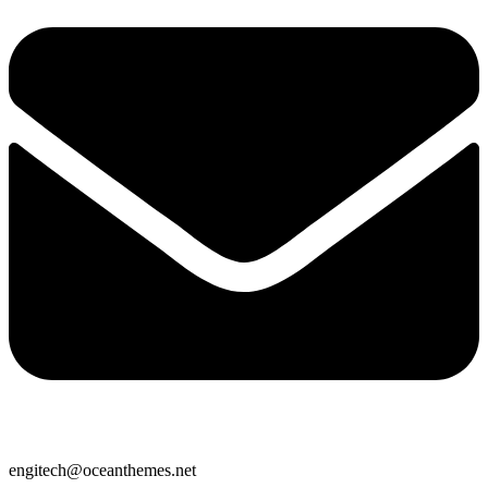
engitech@oceanthemes.net