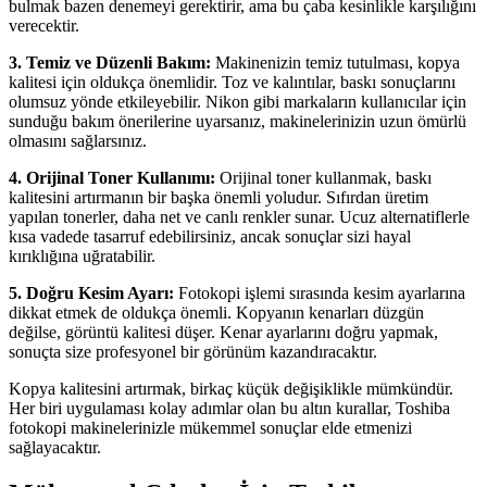
bulmak bazen denemeyi gerektirir, ama bu çaba kesinlikle karşılığını
verecektir.
3. Temiz ve Düzenli Bakım:
Makinenizin temiz tutulması, kopya
kalitesi için oldukça önemlidir. Toz ve kalıntılar, baskı sonuçlarını
olumsuz yönde etkileyebilir. Nikon gibi markaların kullanıcılar için
sunduğu bakım önerilerine uyarsanız, makinelerinizin uzun ömürlü
olmasını sağlarsınız.
4. Orijinal Toner Kullanımı:
Orijinal toner kullanmak, baskı
kalitesini artırmanın bir başka önemli yoludur. Sıfırdan üretim
yapılan tonerler, daha net ve canlı renkler sunar. Ucuz alternatiflerle
kısa vadede tasarruf edebilirsiniz, ancak sonuçlar sizi hayal
kırıklığına uğratabilir.
5. Doğru Kesim Ayarı:
Fotokopi işlemi sırasında kesim ayarlarına
dikkat etmek de oldukça önemli. Kopyanın kenarları düzgün
değilse, görüntü kalitesi düşer. Kenar ayarlarını doğru yapmak,
sonuçta size profesyonel bir görünüm kazandıracaktır.
Kopya kalitesini artırmak, birkaç küçük değişiklikle mümkündür.
Her biri uygulaması kolay adımlar olan bu altın kurallar, Toshiba
fotokopi makinelerinizle mükemmel sonuçlar elde etmenizi
sağlayacaktır.