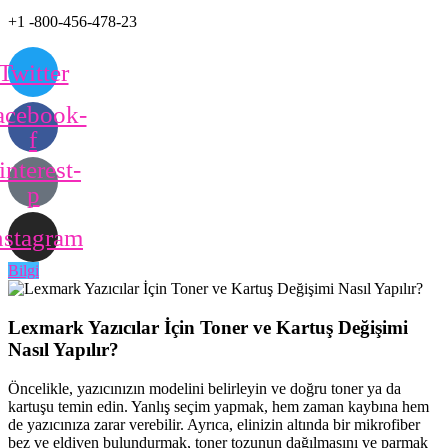
+1 -800-456-478-23
Twitter
acebook-
f
interest-
p
nstagram
Bilgi
Lexmark Yazıcılar İçin Toner ve Kartuş Değişimi
Nasıl Yapılır?
Öncelikle, yazıcınızın modelini belirleyin ve doğru toner ya da
kartuşu temin edin. Yanlış seçim yapmak, hem zaman kaybına hem
de yazıcınıza zarar verebilir. Ayrıca, elinizin altında bir mikrofiber
bez ve eldiven bulundurmak, toner tozunun dağılmasını ve parmak