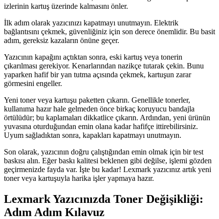
izlerinin kartuş üzerinde kalmasını önler.
İlk adım olarak yazıcınızı kapatmayı unutmayın. Elektrik
bağlantısını çekmek, güvenliğiniz için son derece önemlidir. Bu basit
adım, gereksiz kazaların önüne geçer.
Yazıcının kapağını açtıktan sonra, eski kartuş veya tonerin
çıkarılması gerekiyor. Kenarlarından nazikçe tutarak çekin. Bunu
yaparken hafif bir yan tutma açısında çekmek, kartuşun zarar
görmesini engeller.
Yeni toner veya kartuşu paketten çıkarın. Genellikle tonerler,
kullanıma hazır hale gelmeden önce birkaç koruyucu bandajla
örtülüdür; bu kaplamaları dikkatlice çıkarın. Ardından, yeni ürünün
yuvasına oturduğundan emin olana kadar hafifçe ittirebilirsiniz.
Uyum sağladıktan sonra, kapakları kapatmayı unutmayın.
Son olarak, yazıcının doğru çalıştığından emin olmak için bir test
baskısı alın. Eğer baskı kalitesi beklenen gibi değilse, işlemi gözden
geçirmenizde fayda var. İşte bu kadar! Lexmark yazıcınız artık yeni
toner veya kartuşuyla harika işler yapmaya hazır.
Lexmark Yazıcınızda Toner Değişikliği:
Adım Adım Kılavuz