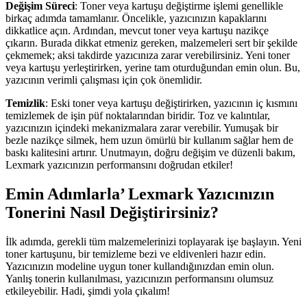
Değişim Süreci
: Toner veya kartuşu değiştirme işlemi genellikle
birkaç adımda tamamlanır. Öncelikle, yazıcınızın kapaklarını
dikkatlice açın. Ardından, mevcut toner veya kartuşu nazikçe
çıkarın. Burada dikkat etmeniz gereken, malzemeleri sert bir şekilde
çekmemek; aksi takdirde yazıcınıza zarar verebilirsiniz. Yeni toner
veya kartuşu yerleştirirken, yerine tam oturduğundan emin olun. Bu,
yazıcının verimli çalışması için çok önemlidir.
Temizlik
: Eski toner veya kartuşu değiştirirken, yazıcının iç kısmını
temizlemek de işin püf noktalarından biridir. Toz ve kalıntılar,
yazıcınızın içindeki mekanizmalara zarar verebilir. Yumuşak bir
bezle nazikçe silmek, hem uzun ömürlü bir kullanım sağlar hem de
baskı kalitesini artırır. Unutmayın, doğru değişim ve düzenli bakım,
Lexmark yazıcınızın performansını doğrudan etkiler!
Emin Adımlarla’ Lexmark Yazıcınızın
Tonerini Nasıl Değiştirirsiniz?
İlk adımda, gerekli tüm malzemelerinizi toplayarak işe başlayın. Yeni
toner kartuşunu, bir temizleme bezi ve eldivenleri hazır edin.
Yazıcınızın modeline uygun toner kullandığınızdan emin olun.
Yanlış tonerin kullanılması, yazıcınızın performansını olumsuz
etkileyebilir. Hadi, şimdi yola çıkalım!