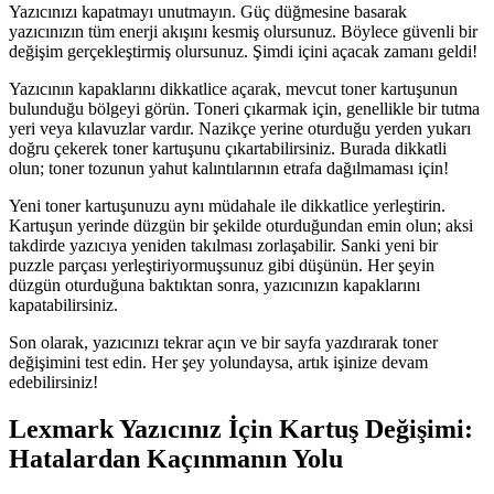
Yazıcınızı kapatmayı unutmayın. Güç düğmesine basarak
yazıcınızın tüm enerji akışını kesmiş olursunuz. Böylece güvenli bir
değişim gerçekleştirmiş olursunuz. Şimdi içini açacak zamanı geldi!
Yazıcının kapaklarını dikkatlice açarak, mevcut toner kartuşunun
bulunduğu bölgeyi görün. Toneri çıkarmak için, genellikle bir tutma
yeri veya kılavuzlar vardır. Nazikçe yerine oturduğu yerden yukarı
doğru çekerek toner kartuşunu çıkartabilirsiniz. Burada dikkatli
olun; toner tozunun yahut kalıntılarının etrafa dağılmaması için!
Yeni toner kartuşunuzu aynı müdahale ile dikkatlice yerleştirin.
Kartuşun yerinde düzgün bir şekilde oturduğundan emin olun; aksi
takdirde yazıcıya yeniden takılması zorlaşabilir. Sanki yeni bir
puzzle parçası yerleştiriyormuşsunuz gibi düşünün. Her şeyin
düzgün oturduğuna baktıktan sonra, yazıcınızın kapaklarını
kapatabilirsiniz.
Son olarak, yazıcınızı tekrar açın ve bir sayfa yazdırarak toner
değişimini test edin. Her şey yolundaysa, artık işinize devam
edebilirsiniz!
Lexmark Yazıcınız İçin Kartuş Değişimi:
Hatalardan Kaçınmanın Yolu