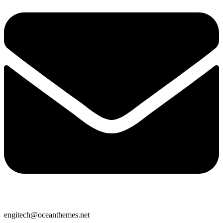
engitech@oceanthemes.net