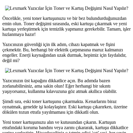
Öncelikle, yeni toner kartuşunuzu ve bir bez bulundurduğunuzdan
emin olun. Toner değişimi sırasında, eski kartuşu çıkarmak ve yeni
kartuşu yerleştirmek için temizlik yapmanız gerekebilir. Tamam, işler
hızlanmaya hazır!
Yazıcınızın güvenliği için ilk adım, cihazı kapatmak ve fişini
çekmektir. Bu, herhangi bir elektrik çarpmasına maruz kalmanızı
engeller. Enerji kaynağından uzak durmak, hepimiz için faydalıdır,
değil mi?
Yazıcınızın üst kapağını dikkatlice açın. Bu adımda bazen
zorlanabilirsiniz, ama sakin olun! Eğer herhangi bir sıkıntı
yaşıyorsanız, kullanma kılavuzuna göz atmak akıllıca olabilir.
Şimdi sıra, eski toner kartuşunu çıkarmakta. Kenarlarını biraz
oynatmak, genelde işi kolaylaştırır. Eski kartuşu çıkarırken, üzerine
dökülen tozun etrafa yayılmaması için dikkatli olun.
Yeni toner kartuşunuzu alın ve kutusundan çıkarın. Kartuşun
etrafındaki koruma bandını veya zarını çıkararak, kartuşu dikkatlice
yerine yerleştirin. Hissedeceğiniz o tatmin edici ‘çıt’ sesi, her şeyin