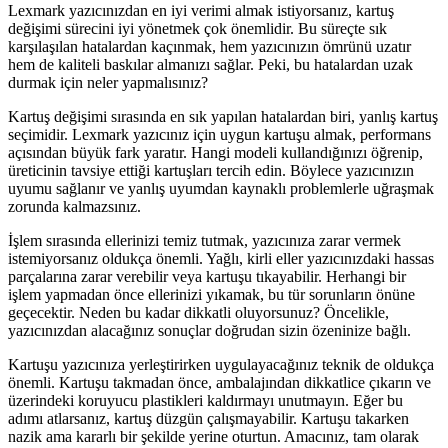
Lexmark yazıcınızdan en iyi verimi almak istiyorsanız, kartuş
değişimi sürecini iyi yönetmek çok önemlidir. Bu süreçte sık
karşılaşılan hatalardan kaçınmak, hem yazıcınızın ömrünü uzatır
hem de kaliteli baskılar almanızı sağlar. Peki, bu hatalardan uzak
durmak için neler yapmalısınız?
Kartuş değişimi sırasında en sık yapılan hatalardan biri, yanlış kartuş
seçimidir. Lexmark yazıcınız için uygun kartuşu almak, performans
açısından büyük fark yaratır. Hangi modeli kullandığınızı öğrenip,
üreticinin tavsiye ettiği kartuşları tercih edin. Böylece yazıcınızın
uyumu sağlanır ve yanlış uyumdan kaynaklı problemlerle uğraşmak
zorunda kalmazsınız.
İşlem sırasında ellerinizi temiz tutmak, yazıcınıza zarar vermek
istemiyorsanız oldukça önemli. Yağlı, kirli eller yazıcınızdaki hassas
parçalarına zarar verebilir veya kartuşu tıkayabilir. Herhangi bir
işlem yapmadan önce ellerinizi yıkamak, bu tür sorunların önüne
geçecektir. Neden bu kadar dikkatli oluyorsunuz? Öncelikle,
yazıcınızdan alacağınız sonuçlar doğrudan sizin özeninize bağlı.
Kartuşu yazıcınıza yerleştirirken uygulayacağınız teknik de oldukça
önemli. Kartuşu takmadan önce, ambalajından dikkatlice çıkarın ve
üzerindeki koruyucu plastikleri kaldırmayı unutmayın. Eğer bu
adımı atlarsanız, kartuş düzgün çalışmayabilir. Kartuşu takarken
nazik ama kararlı bir şekilde yerine oturtun. Amacınız, tam olarak