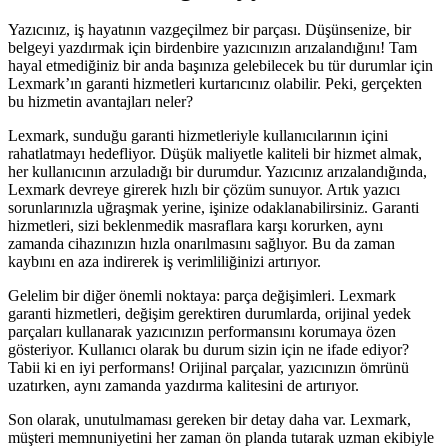
Yazıcınız, iş hayatının vazgeçilmez bir parçası. Düşünsenize, bir
belgeyi yazdırmak için birdenbire yazıcınızın arızalandığını! Tam
hayal etmediğiniz bir anda başınıza gelebilecek bu tür durumlar için
Lexmark’ın garanti hizmetleri kurtarıcınız olabilir. Peki, gerçekten
bu hizmetin avantajları neler?
Lexmark, sunduğu garanti hizmetleriyle kullanıcılarının içini
rahatlatmayı hedefliyor. Düşük maliyetle kaliteli bir hizmet almak,
her kullanıcının arzuladığı bir durumdur. Yazıcınız arızalandığında,
Lexmark devreye girerek hızlı bir çözüm sunuyor. Artık yazıcı
sorunlarınızla uğraşmak yerine, işinize odaklanabilirsiniz. Garanti
hizmetleri, sizi beklenmedik masraflara karşı korurken, aynı
zamanda cihazınızın hızla onarılmasını sağlıyor. Bu da zaman
kaybını en aza indirerek iş verimliliğinizi artırıyor.
Gelelim bir diğer önemli noktaya: parça değişimleri. Lexmark
garanti hizmetleri, değişim gerektiren durumlarda, orijinal yedek
parçaları kullanarak yazıcınızın performansını korumaya özen
gösteriyor. Kullanıcı olarak bu durum sizin için ne ifade ediyor?
Tabii ki en iyi performans! Orijinal parçalar, yazıcınızın ömrünü
uzatırken, aynı zamanda yazdırma kalitesini de artırıyor.
Son olarak, unutulmaması gereken bir detay daha var. Lexmark,
müşteri memnuniyetini her zaman ön planda tutarak uzman ekibiyle