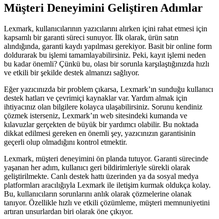
Müşteri Deneyimini Geliştiren Adımlar
Lexmark, kullanıcılarının yazıcılarını alırken içini rahat etmesi için
kapsamlı bir garanti süreci sunuyor. İlk olarak, ürün satın
alındığında, garanti kaydı yapılması gerekiyor. Basit bir online form
doldurarak bu işlemi tamamlayabilirsiniz. Peki, kayıt işlemi neden
bu kadar önemli? Çünkü bu, olası bir sorunla karşılaştığınızda hızlı
ve etkili bir şekilde destek almanızı sağlıyor.
Eğer yazıcınızda bir problem çıkarsa, Lexmark’ın sunduğu kullanıcı
destek hatları ve çevrimiçi kaynaklar var. Yardım almak için
ihtiyacınız olan bilgilere kolayca ulaşabilirsiniz. Sorunu kendiniz
çözmek isterseniz, Lexmark’ın web sitesindeki kumanda ve
kılavuzlar gerçekten de büyük bir yardımcı olabilir. Bu noktada
dikkat edilmesi gereken en önemli şey, yazıcınızın garantisinin
geçerli olup olmadığını kontrol etmektir.
Lexmark, müşteri deneyimini ön planda tutuyor. Garanti sürecinde
yaşanan her adım, kullanıcı geri bildirimleriyle sürekli olarak
geliştirilmekte. Canlı destek hattı üzerinden ya da sosyal medya
platformları aracılığıyla Lexmark ile iletişim kurmak oldukça kolay.
Bu, kullanıcıların sorunlarını anlık olarak çözmelerine olanak
tanıyor. Özellikle hızlı ve etkili çözümleme, müşteri memnuniyetini
artıran unsurlardan biri olarak öne çıkıyor.