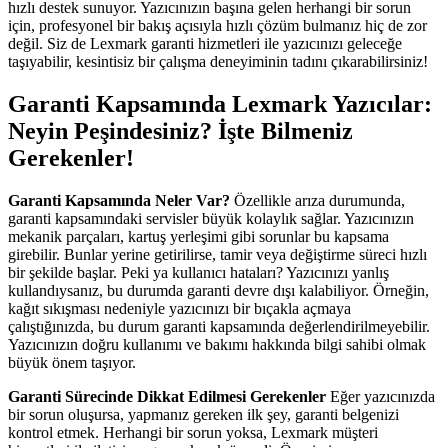
hızlı destek sunuyor. Yazıcınızın başına gelen herhangi bir sorun
için, profesyonel bir bakış açısıyla hızlı çözüm bulmanız hiç de zor
değil. Siz de Lexmark garanti hizmetleri ile yazıcınızı geleceğe
taşıyabilir, kesintisiz bir çalışma deneyiminin tadını çıkarabilirsiniz!
Garanti Kapsamında Lexmark Yazıcılar:
Neyin Peşindesiniz? İşte Bilmeniz
Gerekenler!
Garanti Kapsamında Neler Var?
Özellikle arıza durumunda,
garanti kapsamındaki servisler büyük kolaylık sağlar. Yazıcınızın
mekanik parçaları, kartuş yerleşimi gibi sorunlar bu kapsama
girebilir. Bunlar yerine getirilirse, tamir veya değiştirme süreci hızlı
bir şekilde başlar. Peki ya kullanıcı hataları? Yazıcınızı yanlış
kullandıysanız, bu durumda garanti devre dışı kalabiliyor. Örneğin,
kağıt sıkışması nedeniyle yazıcınızı bir bıçakla açmaya
çalıştığınızda, bu durum garanti kapsamında değerlendirilmeyebilir.
Yazıcınızın doğru kullanımı ve bakımı hakkında bilgi sahibi olmak
büyük önem taşıyor.
Garanti Sürecinde Dikkat Edilmesi Gerekenler
Eğer yazıcınızda
bir sorun oluşursa, yapmanız gereken ilk şey, garanti belgenizi
kontrol etmek. Herhangi bir sorun yoksa, Lexmark müşteri