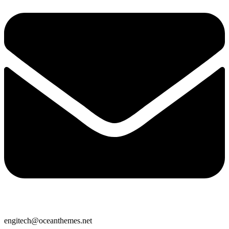
engitech@oceanthemes.net