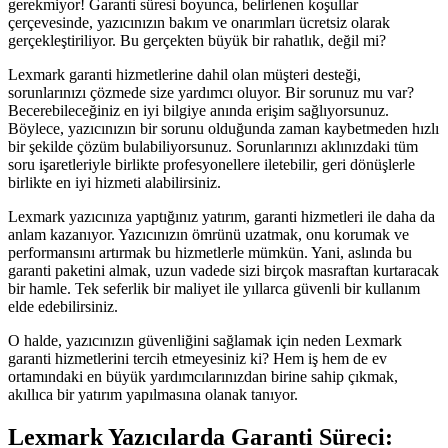
gerekmiyor! Garanti süresi boyunca, belirlenen koşullar
çerçevesinde, yazıcınızın bakım ve onarımları ücretsiz olarak
gerçekleştiriliyor. Bu gerçekten büyük bir rahatlık, değil mi?
Lexmark garanti hizmetlerine dahil olan müşteri desteği,
sorunlarınızı çözmede size yardımcı oluyor. Bir sorunuz mu var?
Becerebileceğiniz en iyi bilgiye anında erişim sağlıyorsunuz.
Böylece, yazıcınızın bir sorunu olduğunda zaman kaybetmeden hızlı
bir şekilde çözüm bulabiliyorsunuz. Sorunlarınızı aklınızdaki tüm
soru işaretleriyle birlikte profesyonellere iletebilir, geri dönüşlerle
birlikte en iyi hizmeti alabilirsiniz.
Lexmark yazıcınıza yaptığınız yatırım, garanti hizmetleri ile daha da
anlam kazanıyor. Yazıcınızın ömrünü uzatmak, onu korumak ve
performansını artırmak bu hizmetlerle mümkün. Yani, aslında bu
garanti paketini almak, uzun vadede sizi birçok masraftan kurtaracak
bir hamle. Tek seferlik bir maliyet ile yıllarca güvenli bir kullanım
elde edebilirsiniz.
O halde, yazıcınızın güvenliğini sağlamak için neden Lexmark
garanti hizmetlerini tercih etmeyesiniz ki? Hem iş hem de ev
ortamındaki en büyük yardımcılarınızdan birine sahip çıkmak,
akıllıca bir yatırım yapılmasına olanak tanıyor.
Lexmark Yazıcılarda Garanti Süreci: