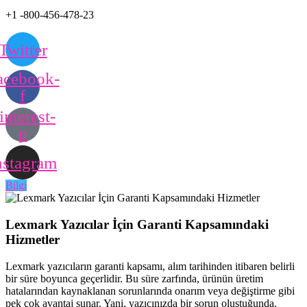
+1 -800-456-478-23
Twitter
acebook-
f
interest-
p
nstagram
Bilgi
Lexmark Yazıcılar İçin Garanti Kapsamındaki
Hizmetler
Lexmark yazıcıların garanti kapsamı, alım tarihinden itibaren belirli
bir süre boyunca geçerlidir. Bu süre zarfında, ürünün üretim
hatalarından kaynaklanan sorunlarında onarım veya değiştirme gibi
pek çok avantaj sunar. Yani, yazıcınızda bir sorun oluştuğunda,