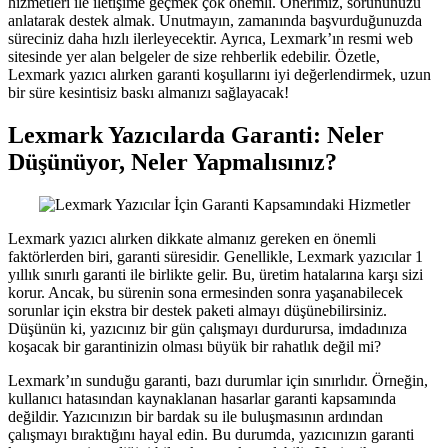
hizmetleri ile iletişime geçmek çok önemli. Önerimiz, sorununuzu
anlatarak destek almak. Unutmayın, zamanında başvurduğunuzda
süreciniz daha hızlı ilerleyecektir. Ayrıca, Lexmark’ın resmi web
sitesinde yer alan belgeler de size rehberlik edebilir. Özetle,
Lexmark yazıcı alırken garanti koşullarını iyi değerlendirmek, uzun
bir süre kesintisiz baskı almanızı sağlayacak!
Lexmark Yazıcılarda Garanti: Neler
Düşünüyor, Neler Yapmalısınız?
Lexmark yazıcı alırken dikkate almanız gereken en önemli
faktörlerden biri, garanti süresidir. Genellikle, Lexmark yazıcılar 1
yıllık sınırlı garanti ile birlikte gelir. Bu, üretim hatalarına karşı sizi
korur. Ancak, bu sürenin sona ermesinden sonra yaşanabilecek
sorunlar için ekstra bir destek paketi almayı düşünebilirsiniz.
Düşünün ki, yazıcınız bir gün çalışmayı durdurursa, imdadınıza
koşacak bir garantinizin olması büyük bir rahatlık değil mi?
Lexmark’ın sunduğu garanti, bazı durumlar için sınırlıdır. Örneğin,
kullanıcı hatasından kaynaklanan hasarlar garanti kapsamında
değildir. Yazıcınızın bir bardak su ile buluşmasının ardından
çalışmayı bıraktığını hayal edin. Bu durumda, yazıcınızın garanti