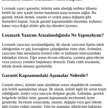
Lexmark yazıcı garantisi, ürünün satın alındığı tarihten itibaren
belirli bir süre içinde üretim hatalarına karşı koruma sağlar. Bu
garanti, teknik destek, onarım ve yedek parça değişimi gibi
hizmetleri kapsar. Ancak garanti kapsamındaki durumlar, kullanıcı
hatası veya doğal afetler gibi dış etkenleri içermez.
Lexmark Yazıcım Arızalandığında Ne Yapmalıyım?
Lexmark yazıcınız arızalandığında, ilk olarak yazıcının fişinin takılı
olduğundan ve güç kaynağının çalıştığından emin olun. Ardından,
yazıcının hata mesajlarını kontrol edin ve kullanım kılavuzundaki
talimatları izleyin. Eğer sorun devam ediyorsa, yazılımı güncelleyin
veya yazıcıyı yeniden başlatmayı deneyin. Daha ciddi arızalarda,
teknik destek almanız gerekebilir.
Garanti Kapsamındaki Aşamalar Nelerdir?
Garanti süreci, ürünün satın alındıktan sonra oluşabilecek sorunlar
için belirli aşamalardan oluşur. İlk olarak, ürünle ilgili bir sorun tespit
edildiğinde, üretici veya satıcıyla iletişime geçilir. Ardından, gerekli
belgelerle birlikte ürün, garanti kapsamında incelenmek üzere
gönderilir. İnceleme sonucunda, onarım, değişim veya geri ödeme
gibi çözüm yolları sunulur. Tüm bu aşamalar, tüketicinin haklarını