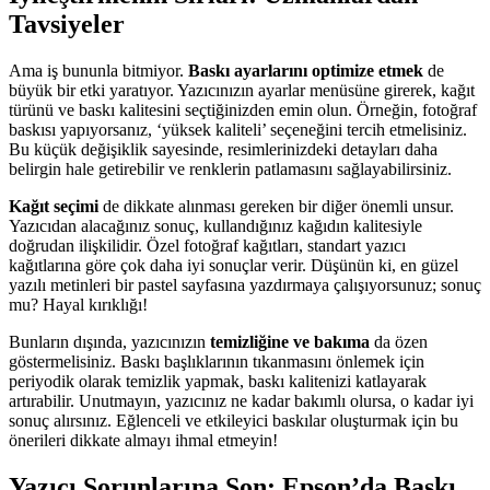
Tavsiyeler
Ama iş bununla bitmiyor.
Baskı ayarlarını optimize etmek
de
büyük bir etki yaratıyor. Yazıcınızın ayarlar menüsüne girerek, kağıt
türünü ve baskı kalitesini seçtiğinizden emin olun. Örneğin, fotoğraf
baskısı yapıyorsanız, ‘yüksek kaliteli’ seçeneğini tercih etmelisiniz.
Bu küçük değişiklik sayesinde, resimlerinizdeki detayları daha
belirgin hale getirebilir ve renklerin patlamasını sağlayabilirsiniz.
Kağıt seçimi
de dikkate alınması gereken bir diğer önemli unsur.
Yazıcıdan alacağınız sonuç, kullandığınız kağıdın kalitesiyle
doğrudan ilişkilidir. Özel fotoğraf kağıtları, standart yazıcı
kağıtlarına göre çok daha iyi sonuçlar verir. Düşünün ki, en güzel
yazılı metinleri bir pastel sayfasına yazdırmaya çalışıyorsunuz; sonuç
mu? Hayal kırıklığı!
Bunların dışında, yazıcınızın
temizliğine ve bakıma
da özen
göstermelisiniz. Baskı başlıklarının tıkanmasını önlemek için
periyodik olarak temizlik yapmak, baskı kalitenizi katlayarak
artırabilir. Unutmayın, yazıcınız ne kadar bakımlı olursa, o kadar iyi
sonuç alırsınız. Eğlenceli ve etkileyici baskılar oluşturmak için bu
önerileri dikkate almayı ihmal etmeyin!
Yazıcı Sorunlarına Son: Epson’da Baskı