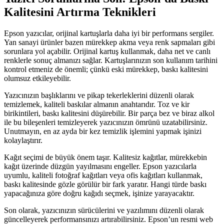
Kalitesini Artırma Teknikleri
Epson yazıcılar, orijinal kartuşlarla daha iyi bir performans sergiler.
Yan sanayi ürünler bazen mürekkep akma veya renk sapmaları gibi
sorunlara yol açabilir. Orijinal kartuş kullanmak, daha net ve canlı
renklerle sonuç almanızı sağlar. Kartuşlarınızın son kullanım tarihini
kontrol etmeniz de önemli; çünkü eski mürekkep, baskı kalitesini
olumsuz etkileyebilir.
Yazıcınızın başlıklarını ve pikap tekerleklerini düzenli olarak
temizlemek, kaliteli baskılar almanın anahtarıdır. Toz ve kir
birikintileri, baskı kalitesini düşürebilir. Bir parça bez ve biraz alkol
ile bu bileşenleri temizleyerek yazıcınızın ömrünü uzatabilirsiniz.
Unutmayın, en az ayda bir kez temizlik işlemini yapmak işinizi
kolaylaştırır.
Kağıt seçimi de büyük önem taşır. Kalitesiz kağıtlar, mürekkebin
kağıt üzerinde düzgün yayılmasını engeller. Epson yazıcılarla
uyumlu, kaliteli fotoğraf kağıtları veya ofis kağıtları kullanmak,
baskı kalitesinde gözle görülür bir fark yaratır. Hangi türde baskı
yapacağınıza göre doğru kağıdı seçmek, işinize yarayacaktır.
Son olarak, yazıcınızın sürücülerini ve yazılımını düzenli olarak
güncelleyerek performansınızı artırabilirsiniz. Epson’un resmi web