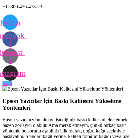
+1 -800-456-478-23
Twitter
acebook-
f
interest-
p
nstagram
Bilgi
Epson Yazıcılar İçin Baskı Kalitesini Yükseltme
Yöntemleri
Epson yazıcınızdan almayı istediğiniz baskı kalitesini elde etmek
bazen zorlayıcı olabilir. Ama merak etmeyin, çünkü birkaç basit
yöntemle bu sorunu aşabiliriz! İlk olarak, doğru kağıt seçimiyle
başlayalım. Standart kağıt yerine, kaliteli fotoğraf kağıdı veya özel