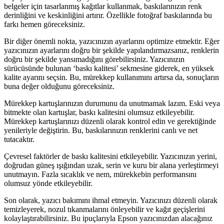
belgeler için tasarlanmış kağıtlar kullanmak, baskılarınızın renk
derinliğini ve keskinliğini artırır. Özellikle fotoğraf baskılarında bu
farkı hemen göreceksiniz.
Bir diğer önemli nokta, yazıcınızın ayarlarını optimize etmektir. Eğer
yazıcınızın ayarlarını doğru bir şekilde yapılandırmazsanız, renklerin
doğru bir şekilde yansımadığını görebilirsiniz. Yazıcınızın
sürücüsünde bulunan ‘baskı kalitesi’ sekmesine giderek, en yüksek
kalite ayarını seçsin. Bu, mürekkep kullanımını artırsa da, sonuçların
buna değer olduğunu göreceksiniz.
Mürekkep kartuşlarınızın durumunu da unutmamak lazım. Eski veya
bitmekte olan kartuşlar, baskı kalitesini olumsuz etkileyebilir.
Mürekkep kartuşlarınızı düzenli olarak kontrol edin ve gerektiğinde
yenileriyle değiştirin. Bu, baskılarınızın renklerini canlı ve net
tutacaktır.
Çevresel faktörler de baskı kalitesini etkileyebilir. Yazıcınızın yerini,
doğrudan güneş ışığından uzak, serin ve kuru bir alana yerleştirmeyi
unutmayın. Fazla sıcaklık ve nem, mürekkebin performansını
olumsuz yönde etkileyebilir.
Son olarak, yazıcı bakımını ihmal etmeyin. Yazıcınızı düzenli olarak
temizleyerek, nozul tıkanmalarını önleyebilir ve kağıt geçişlerini
kolaylaştırabilirsiniz. Bu ipuçlarıyla Epson yazıcınızdan alacağınız