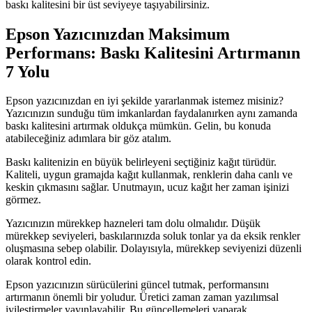
baskı kalitesini bir üst seviyeye taşıyabilirsiniz.
Epson Yazıcınızdan Maksimum
Performans: Baskı Kalitesini Artırmanın
7 Yolu
Epson yazıcınızdan en iyi şekilde yararlanmak istemez misiniz?
Yazıcınızın sunduğu tüm imkanlardan faydalanırken aynı zamanda
baskı kalitesini artırmak oldukça mümkün. Gelin, bu konuda
atabileceğiniz adımlara bir göz atalım.
Baskı kalitenizin en büyük belirleyeni seçtiğiniz kağıt türüdür.
Kaliteli, uygun gramajda kağıt kullanmak, renklerin daha canlı ve
keskin çıkmasını sağlar. Unutmayın, ucuz kağıt her zaman işinizi
görmez.
Yazıcınızın mürekkep hazneleri tam dolu olmalıdır. Düşük
mürekkep seviyeleri, baskılarınızda soluk tonlar ya da eksik renkler
oluşmasına sebep olabilir. Dolayısıyla, mürekkep seviyenizi düzenli
olarak kontrol edin.
Epson yazıcınızın sürücülerini güncel tutmak, performansını
artırmanın önemli bir yoludur. Üretici zaman zaman yazılımsal
iyileştirmeler yayınlayabilir. Bu güncellemeleri yaparak,