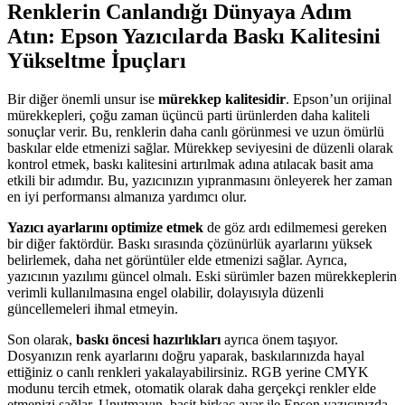
Renklerin Canlandığı Dünyaya Adım
Atın: Epson Yazıcılarda Baskı Kalitesini
Yükseltme İpuçları
Bir diğer önemli unsur ise
mürekkep kalitesidir
. Epson’un orijinal
mürekkepleri, çoğu zaman üçüncü parti ürünlerden daha kaliteli
sonuçlar verir. Bu, renklerin daha canlı görünmesi ve uzun ömürlü
baskılar elde etmenizi sağlar. Mürekkep seviyesini de düzenli olarak
kontrol etmek, baskı kalitesini artırılmak adına atılacak basit ama
etkili bir adımdır. Bu, yazıcınızın yıpranmasını önleyerek her zaman
en iyi performansı almanıza yardımcı olur.
Yazıcı ayarlarını optimize etmek
de göz ardı edilmemesi gereken
bir diğer faktördür. Baskı sırasında çözünürlük ayarlarını yüksek
belirlemek, daha net görüntüler elde etmenizi sağlar. Ayrıca,
yazıcının yazılımı güncel olmalı. Eski sürümler bazen mürekkeplerin
verimli kullanılmasına engel olabilir, dolayısıyla düzenli
güncellemeleri ihmal etmeyin.
Son olarak,
baskı öncesi hazırlıkları
ayrıca önem taşıyor.
Dosyanızın renk ayarlarını doğru yaparak, baskılarınızda hayal
ettiğiniz o canlı renkleri yakalayabilirsiniz. RGB yerine CMYK
modunu tercih etmek, otomatik olarak daha gerçekçi renkler elde
etmenizi sağlar. Unutmayın, basit birkaç ayar ile Epson yazıcınızda