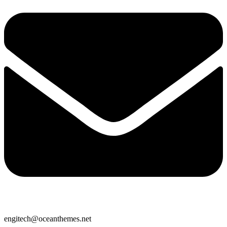
engitech@oceanthemes.net