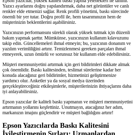
Epson yazıcılar, yüksek kaliteli baskı yapma yetenekleri ile tanınır.
Yazıcı ayarlarını doğru yapılandırmak, daha net görüntüler ve canlı
renkler elde etmenizi sağlar. Renk profili yönetimi, baskı sürecinde
önemli bir yer tutar. Doğru profil ile, hem tasarımınızın hem de
müşterinizin beklentilerini aşabilirsiniz.
Yazıcınızın performansını sürekli olarak yüksek tutmak için düzenli
bakım yapmak şarttır. Mümkünse, yazıcınızın kullanım kılavuzunu
takip edin. Güncellemeleri ihmal etmeyin; bu, yazıcının donanım ve
yazılım verimliliğini artırır. Temizlenmesi gereken parçaları ihmal
etmeyerek, uzun ömürlü ve sorunsuz bir kullanım elde edebilirsiniz.
Müşteri memnuniyetini artırmak için geri bildirimleri dikkate almak
çok önemlidir. Baskı kalitesinden, teslimat sürelerine kadar her
konuda alacağınız geri bildirimler, hizmetinizi geliştirmenize
yardımcı olur. Anketler ya da sosyal medya üzerinden
gerçekleştireceğiniz etkileşimlerle, müşterilerinizin ihtiyaçlarını daha
iyi anlayabilirsiniz.
Epson yazıcılar ile kaliteli baskı yapmanın ve müşteri memnuniyetini
artırmanın yollarını keşfettiniz. Unutmayın, atacağınız her adım,
markanızın imajını güçlendirir ve müşteri bağlılığını artırır!
Epson Yazıcılarda Baskı Kalitesini
İyileştirmenin Sırları: Uzmanlardan